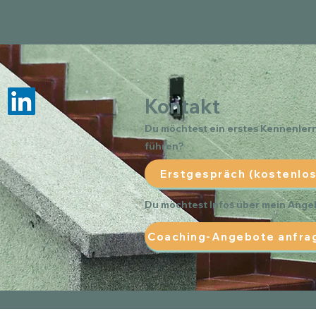
Kontakt
Du möchtest ein erstes Kennenle
führen?
Erstgespräch (kostenlos
Du möchtest Infos über mein Ang
Coaching-Angebote anfra