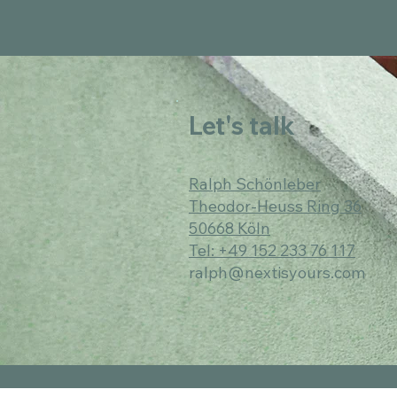
Let's talk
Ralph Schönleber
Theodor-Heuss Ring 36
50668 Köln
Tel: +49 152 233 76 117
ralph@nextisyours.com