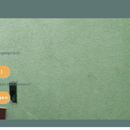
rngespräch
)
ebot bekommen?
gen