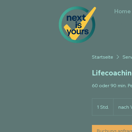
Home
Ver
Startseite
Serv
Lifecoachin
60 oder 90 min. P
nach
Vereinbarung
1 Std.
1
nach 
S
t
d
Buchung anfra