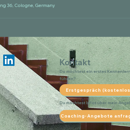
ng 36, Cologne, Germany
Kontakt
Du möchtest ein erstes Kennenle
führen?
Erstgespräch (kostenlos
Du möchtest Infos über mein Ang
Coaching-Angebote anfra