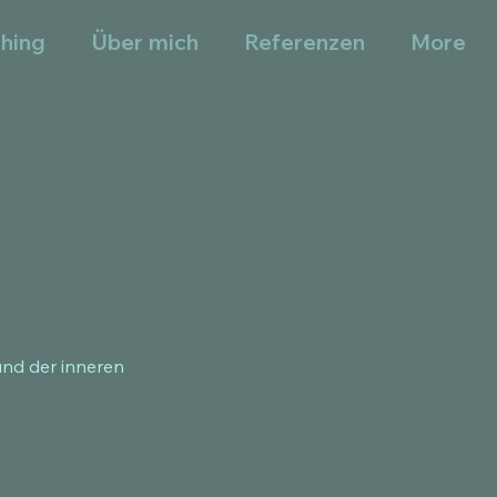
ching
Über mich
Referenzen
More
neuen Lebenslauf.
und der inneren