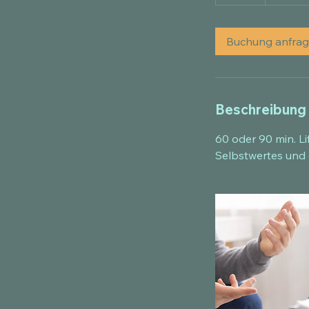
S
t
d
Buchung anfra
Beschreibung
60 oder 90 min. L
Selbstwertes und 