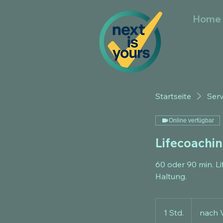
Home
Ver
Startseite
Serv
Online verfügbar
Lifecoachin
60 oder 90 min. L
Haltung.
nach
Vereinbarung
1 Std.
1
nach 