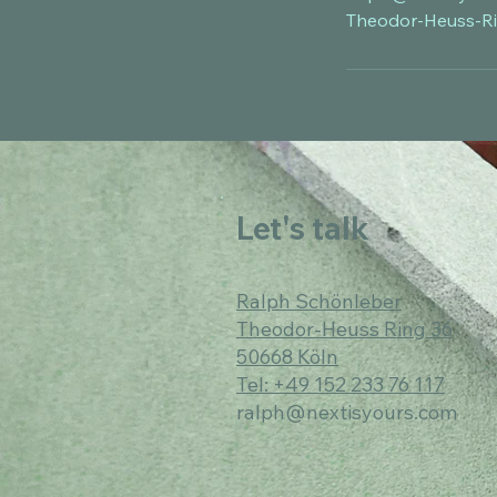
Theodor-Heuss-Ri
Let's talk
Ralph Schönleber
Theodor-Heuss Ring 36
50668 Köln
Tel: +49 152 233 76 117
ralph@nextisyours.com