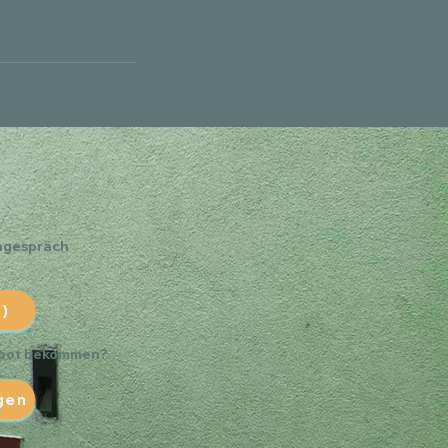
rngespräch
)
ebot bekommen?
gen